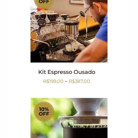
Kit Espresso Ousado
–
R$
199,00
R$
387,00