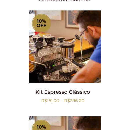
Kit Espresso Clássico
–
R$
161,00
R$
296,00