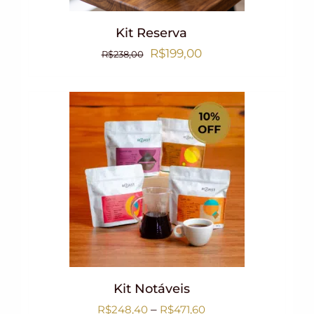
Kit Reserva
R$
199,00
R$
238,00
Kit Notáveis
–
R$
248,40
R$
471,60