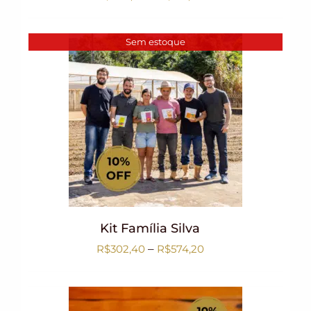
Sem estoque
Kit Família Silva
–
R$
302,40
R$
574,20