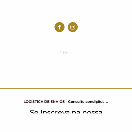
E-MAIL:
E-mail:
email@email.com
LOGÍSTICA DE ENVIOS -
Consulte condições →
Se Inscreva na nossa
Newsletter →
© ROAST Cafes 2017 -
2026 |
(31) 99942-7844
|
Fale Conosco.