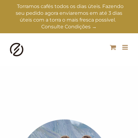
Torramos cafés todos os dias úteis. Fazendo
seu pedido agora enviaremos em até 3 dias
úteis com a torra o mais fresca possível.
Consulte Condições →