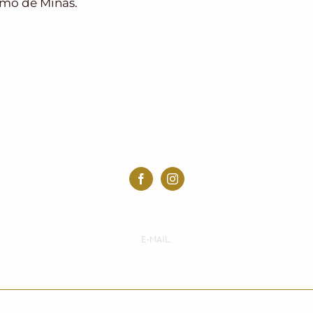
rmo de Minas.
E-MAIL:
E-mail:
email@email.com