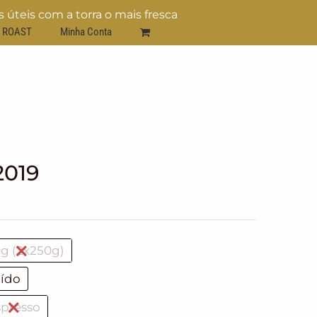
 úteis com a torra o mais fresca
ROAST
Minha Conta
2019
g (2x250g)
ído
spresso