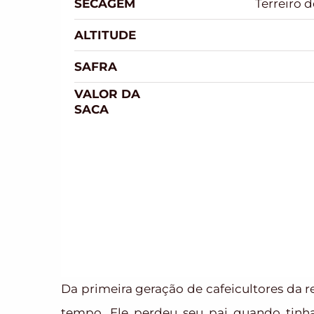
SECAGEM
Terreiro 
ALTITUDE
SAFRA
VALOR DA
SACA
Da primeira geração de cafeicultores da r
tempo. Ele perdeu seu pai quando tinha