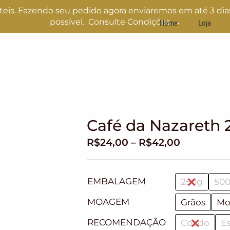
teis. Fazendo seu pedido agora enviaremos em até 3 dias
possível.
Consulte Condições →
Home
Loja
Café da Nazareth 
R$
24,00
–
R$
42,00
EMBALAGEM
250g
500
MOAGEM
Grãos
Mo
RECOMENDAÇÃO
Coado
E